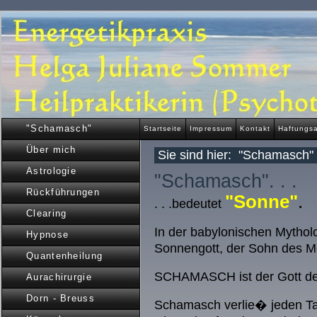
"Schamasch"
Startseite
Impressum
Kontakt
Haftungs
Über mich
Sie sind hier:
"Schamasch"
Astrologie
"Schamasch". . .
Rückführungen
"Sonne"
.
. . .bedeutet
Clearing
In der babylonischen Myth
Hypnose
Sonnengott, der Sohn des M
Quantenheilung
SCHAMASCH ist der Gott der
Aurachirurgie
Dorn - Breuss
Schamasch verlie� jeden Ta