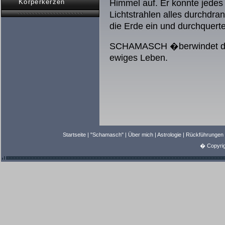
Körperkerzen
Himmel auf. Er konnte jedes
Lichtstrahlen alles durchdra
die Erde ein und durchquert
SCHAMASCH �berwindet de
ewiges Leben.
Startseite
|
"Schamasch"
|
Über mich
|
Astrologie
|
Rückführungen
� Copyrig